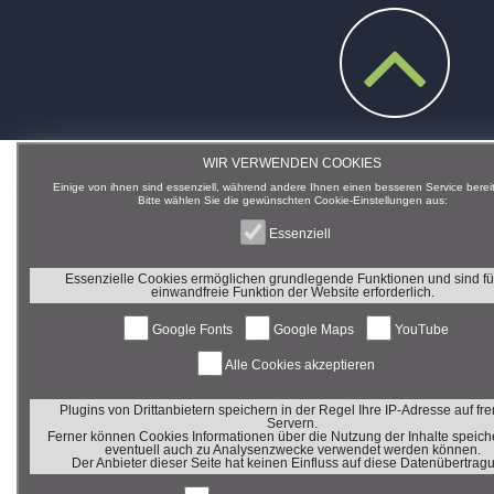
WIR VERWENDEN COOKIES
Einige von ihnen sind essenziell, während andere Ihnen einen besseren Service bereit
Bitte wählen Sie die gewünschten Cookie-Einstellungen aus:
Essenziell
Essenzielle Cookies ermöglichen grundlegende Funktionen und sind fü
einwandfreie Funktion der Website erforderlich.
Google Fonts
Google Maps
YouTube
Alle Cookies akzeptieren
Plugins von Drittanbietern speichern in der Regel Ihre IP-Adresse auf f
Servern.
Ferner können Cookies Informationen über die Nutzung der Inhalte speiche
eventuell auch zu Analysenzwecke verwendet werden können.
Der Anbieter dieser Seite hat keinen Einfluss auf diese Datenübertrag