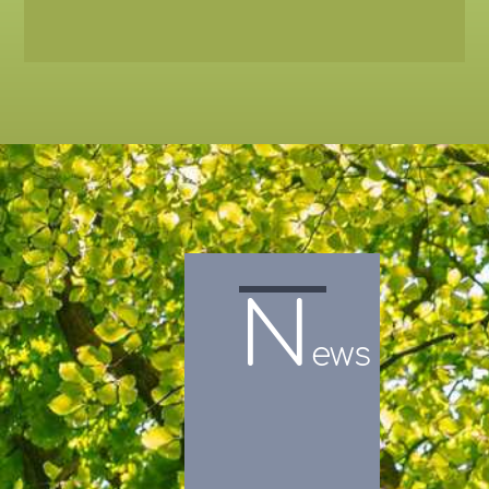
N
ews